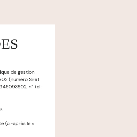
DES
tique de gestion
3802 (numéro Siret
948093802, n° tel :
s
.
e (ci-après le «