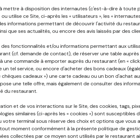
 à mettre à disposition des internautes (c'est-à-dire à toute
ou utilise ce Site, ci-après les « utilisateurs », les « internaute
te des informations permettant de découvrir l'activité du restau
si que ses actualités, ou encore des avis laissés par des clie
 des fonctionnalités et/ou informations permettant aux utilis
urant (cf. demande de contact), de réserver une table auprès
à une commande à emporter auprès du restaurant (en « click a
 un tel service, ou encore d'acheter des bons cadeaux (égal
« chèques cadeaux ») une carte cadeau ou un bon d'achat au
opose une telle offre, mais également de consulter des informa
ité du restaurant.
ation et de vos interactions sur le Site, des cookies, tags, pix
ogies similaires (ci-après les « cookies ») sont susceptibles d
u votre terminal sous réserve des choix et options que vous 
tout moment conformément à la présente politique de gestio
ées collectées par ce moyen sont utilisés par le restaurant a