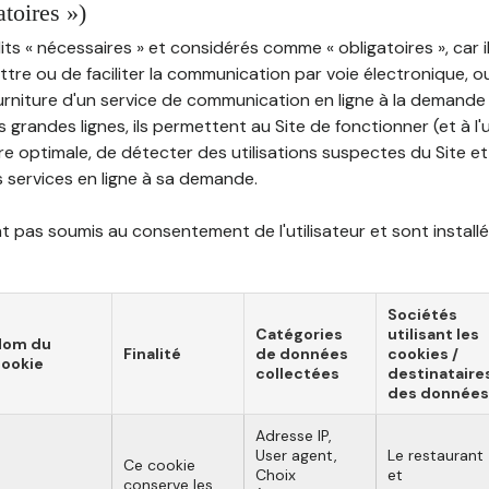
atoires »)
ts « nécessaires » et considérés comme « obligatoires », car il
tre ou de faciliter la communication par voie électronique, 
ourniture d'un service de communication en ligne à la demand
les grandes lignes, ils permettent au Site de fonctionner (et à l'
e optimale, de détecter des utilisations suspectes du Site et 
ns services en ligne à sa demande.
 pas soumis au consentement de l'utilisateur et sont installé
Sociétés
Catégories
utilisant les
Nom du
Finalité
de données
cookies /
ookie
collectées
destinataire
des données
Adresse IP,
User agent,
Le restaurant
Ce cookie
Choix
et
conserve les