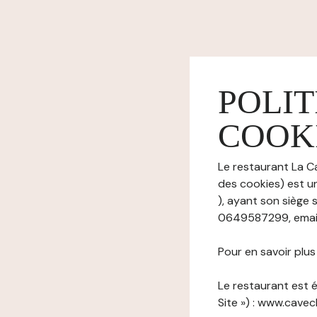
POLIT
COOK
Le restaurant La C
des cookies) est u
), ayant son siège 
0649587299, email 
Pour en savoir plu
Le restaurant est é
Site ») : www.cavec