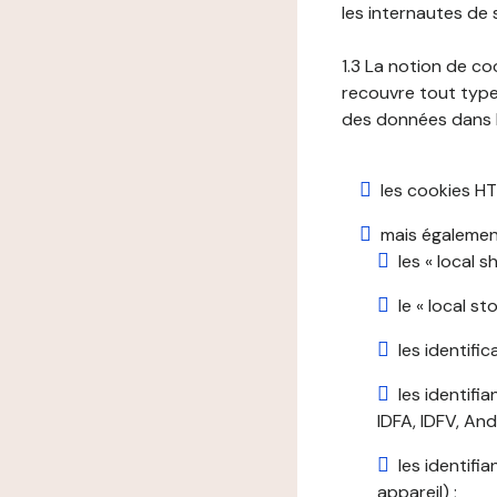
les internautes de 
1.3 La notion de co
recouvre tout type 
des données dans le
les cookies HT
mais également
les « local 
le « local s
les identifi
les identifi
IDFA, IDFV, Andr
les identifi
appareil) ;