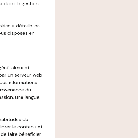
 module de gestion
es », détaille les
vous disposez en
, généralement
 par un serveur web
r des informations
 provenance du
ession, une langue,
 habitudes de
liorer le contenu et
 de faire bénéficier