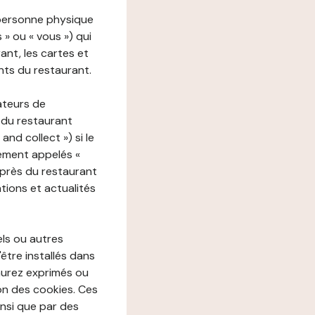
 personne physique
s » ou « vous ») qui
rant, les cartes et
nts du restaurant.
ateurs de
 du restaurant
nd collect ») si le
ement appelés «
près du restaurant
tions et actualités
els ou autres
'être installés dans
aurez exprimés ou
n des cookies. Ces
insi que par des