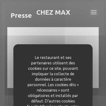
Personnalisation de vos choix en matière de cookies
LA CAVE CHEZ MAX
Presse
Le restaurant et ses
partenaires utilisent des
cookies sur ce site, pouvant
impliquer la collecte de
données à caractère
personnel. Les cookies dits «
nécessaires » sont
09/06/2023
obligatoires et installés par
défaut. D'autres cookies
La Cave Chez Max, nouvelle adresse