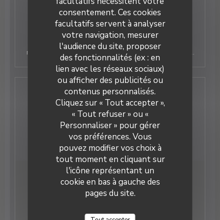
facultatifs nécessitent votre
biterroise en hommage à Jean
consentement. Ces cookies
Moulin
facultatifs servent à analyser
votre navigation, mesurer
Ouvert le 29 mai, au rez-de-chaussée de la maison
natale de Jean Moulin, rue d'Alsace à Béziers, le
l'audience du site, proposer
restaurant offre un cadre intimiste pour déguster une
des fonctionnalités (ex : en
cuisine de qualité autour de produits de terroir locaux.
lien avec les réseaux sociaux)
Des murs sombres. Des banquettes en velours. Une
ou afficher des publicités ou
ambiance art déco. La cave Chez Max a ouvert ses
contenus personnalisés.
La Cave Chez Max
portes le 29 mai au 6, rue d'Alsace à Béziers. Une
Nous contacter
Cliquez sur « Tout accepter »,
adresse particulière, au rez-de-chaussée de la
« Tout refuser » ou «
maison natale de Jean Moulin. Jacques Pons y gère
une petite équipe internationale de quatre à six
Personnaliser » pour gérer
Réserver
salariés. Tous s'affairent pour accueillir le flot de
vos préférences. Vous
curieux qui se pressent à la découverte du lieu depuis
pouvez modifier vos choix à
son ouverture.
tout moment en cliquant sur
l'icône représentant un
Newsletter
*
cookie en bas à gauche des
pages du site.
Inscrivez-vous à notre lettre d'information pour recevoir
des communications personnalisées et des offres
marketing par courriel.
Tout accepter