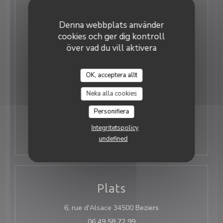
Denna webbplats använder
Öppettider
cookies och ger dig kontroll
över vad du vill aktivera
Måndag
Stängd
OK, acceptera allt
Tis
-
Tor
La Cave Chez Max
12:00 - 14:00
19:30 - 22:00
•
Neka alla cookies
Fre
-
Lor
19:30 - 22:00
Personifiera
Söndag
Stängd
Integritetspolicy
undefined
Plats
((öppnas i ett nytt f
6, rue d'Alsace 34500 Beziers
06 49 58 72 99