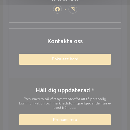
Facebook ((öppnas i ett nytt fönster
Instagram ((öppnas i ett nyt
Kontakta oss
Boka ett bord
Håll dig uppdaterad
*
Prenumerera på vårt nyhetsbrev för att få personlig
kommunikation och marknadsföringserbjudanden via e-
post från oss.
Prenumerera