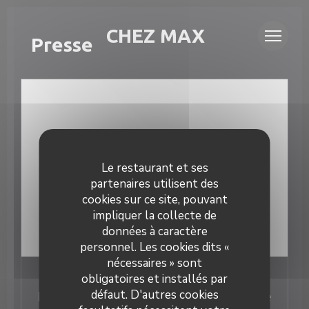
Personnalisation de vos choix en matière de cookies
LA CAVE CHEZ MAX
Presse
Le restaurant et ses
partenaires utilisent des
cookies sur ce site, pouvant
impliquer la collecte de
données à caractère
personnel. Les cookies dits «
nécessaires » sont
09/06/2023
obligatoires et installés par
défaut. D'autres cookies
La Cave Chez Max, nouvelle adresse