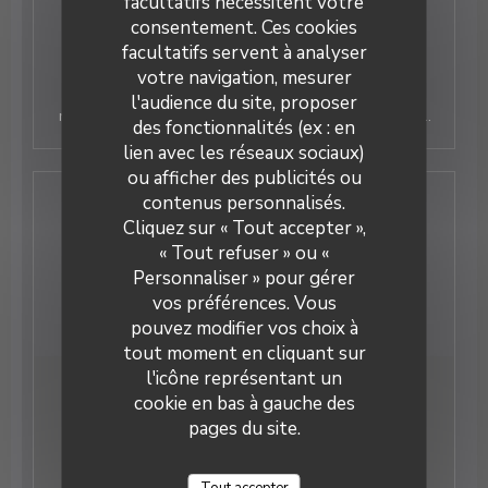
facultatifs nécessitent votre
biterroise en hommage à Jean
consentement. Ces cookies
Moulin
facultatifs servent à analyser
votre navigation, mesurer
Ouvert le 29 mai, au rez-de-chaussée de la maison
natale de Jean Moulin, rue d'Alsace à Béziers, le
l'audience du site, proposer
restaurant offre un cadre intimiste pour déguster une
des fonctionnalités (ex : en
cuisine de qualité autour de produits de terroir locaux.
lien avec les réseaux sociaux)
Des murs sombres. Des banquettes en velours. Une
ou afficher des publicités ou
ambiance art déco. La cave Chez Max a ouvert ses
contenus personnalisés.
La Cave Chez Max
portes le 29 mai au 6, rue d'Alsace à Béziers. Une
Nous contacter
Cliquez sur « Tout accepter »,
adresse particulière, au rez-de-chaussée de la
« Tout refuser » ou «
maison natale de Jean Moulin. Jacques Pons y gère
une petite équipe internationale de quatre à six
Personnaliser » pour gérer
Réserver
salariés. Tous s'affairent pour accueillir le flot de
vos préférences. Vous
curieux qui se pressent à la découverte du lieu depuis
pouvez modifier vos choix à
son ouverture.
tout moment en cliquant sur
l'icône représentant un
Newsletter
*
cookie en bas à gauche des
pages du site.
Inscrivez-vous à notre lettre d'information pour recevoir
des communications personnalisées et des offres
marketing par courriel.
Tout accepter